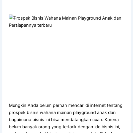
Mungkin Anda belum pernah mencari di internet tentang
prospek bisnis wahana mainan playground anak dan
bagaimana bisnis ini bisa mendatangkan cuan. Karena
belum banyak orang yang tertarik dengan ide bisnis ini,