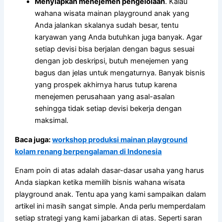
Menyiapkan menejemen pengelolaan
. Kalau
wahana wisata mainan playground anak yang
Anda jalankan skalanya sudah besar, tentu
karyawan yang Anda butuhkan juga banyak. Agar
setiap devisi bisa berjalan dengan bagus sesuai
dengan job deskripsi, butuh menejemen yang
bagus dan jelas untuk mengaturnya. Banyak bisnis
yang prospek akhirnya harus tutup karena
menejemen perusahaan yang asal-asalan
sehingga tidak setiap devisi bekerja dengan
maksimal.
Baca juga:
workshop produksi mainan playground
kolam renang berpengalaman di Indonesia
Enam poin di atas adalah dasar-dasar usaha yang harus
Anda siapkan ketika memilih bisnis wahana wisata
playground anak. Tentu apa yang kami sampaikan dalam
artikel ini masih sangat simple. Anda perlu memperdalam
setiap strategi yang kami jabarkan di atas. Seperti saran