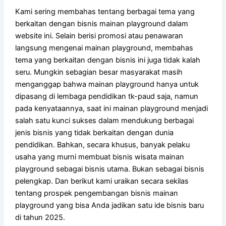
Kami sering membahas tentang berbagai tema yang
berkaitan dengan bisnis mainan playground dalam
website ini. Selain berisi promosi atau penawaran
langsung mengenai mainan playground, membahas
tema yang berkaitan dengan bisnis ini juga tidak kalah
seru. Mungkin sebagian besar masyarakat masih
menganggap bahwa mainan playground hanya untuk
dipasang di lembaga pendidikan tk-paud saja, namun
pada kenyataannya, saat ini mainan playground menjadi
salah satu kunci sukses dalam mendukung berbagai
jenis bisnis yang tidak berkaitan dengan dunia
pendidikan. Bahkan, secara khusus, banyak pelaku
usaha yang murni membuat bisnis wisata mainan
playground sebagai bisnis utama. Bukan sebagai bisnis
pelengkap. Dan berikut kami uraikan secara sekilas
tentang prospek pengembangan bisnis mainan
playground yang bisa Anda jadikan satu ide bisnis baru
di tahun 2025.