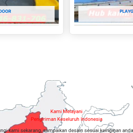
DOOR
PLAY
Kami Melayani
Pengiriman Keseluruh Indonesia
ngi kami sekarang, sampaikan desain sesuai keinginan anda