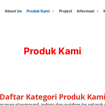
About Us
Produk Kami
Project
Informasi
Produk Kami
Daftar Kategori Produk Kam
anan playground indoor dan outdoor ke seluruh p