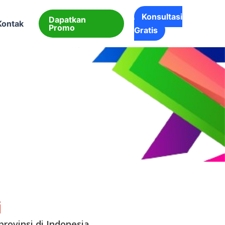
Konsultasi
Dapatkan
Kontak
Promo
Gratis
i
rovinsi di Indonesia