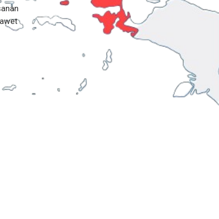
sanan
 awet