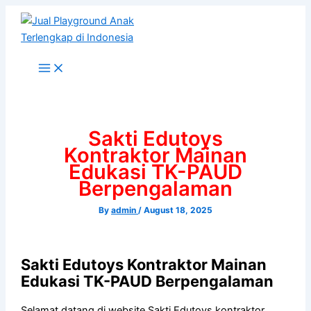
Skip
to
content
Sakti Edutoys
Kontraktor Mainan
Edukasi TK-PAUD
Berpengalaman
By
admin
/
August 18, 2025
Sakti Edutoys Kontraktor Mainan
Edukasi TK-PAUD Berpengalaman
Selamat datang di website Sakti Edutoys kontraktor