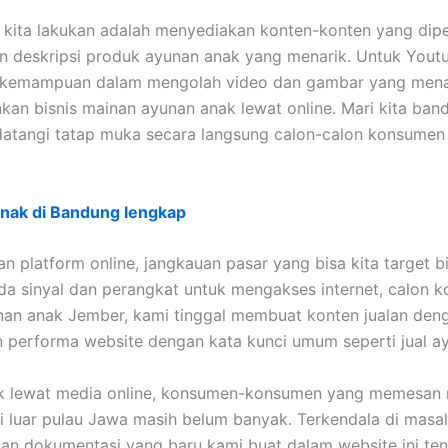
lu kita lakukan adalah menyediakan konten-konten yang dip
an deskripsi produk ayunan anak yang menarik. Untuk Yout
 kemampuan dalam mengolah video dan gambar yang menari
an bisnis mainan ayunan anak lewat online. Mari kita band
tangi tatap muka secara langsung calon-calon konsumen ki
nak di Bandung lengkap
platform online, jangkauan pasar yang bisa kita target bi
da sinyal dan perangkat untuk mengakses internet, calon 
nan anak Jember, kami tinggal membuat konten jualan deng
n performa website dengan kata kunci umum seperti jual a
lewat media online, konsumen-konsumen yang memesan mai
 luar pulau Jawa masih belum banyak. Terkendala di masal
kan dokumentasi yang baru kami buat dalam website ini ten