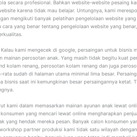
ola secara profesional. Bahkan website-website pesaing k
 website karena tidak mau belajar. Untungnya, kami meres
gan mengikuti banyak pelatihan pengelolaan website yang 
hu cara yang benar tentang pengelolaan website yang bena
rkualitas.
. Kalau kami mengecek di google, persaingan untuk bisnis
an mainan perosotan anak. Yang masih tidak begitu kuat pe
und kolam renang, perosotan kolam renang dan juga peros
a-rata sudah di halaman utama minimal lima besar. Persain
a bisnis saat ini kemungkinan besar persaingannya ketat. 
ngnya.
rut kami dalam memasarkan mainan ayunan anak lewat onli
a konsumen yang mencari lewat online mengharapkan penju
nak yang hendak mereka pesan. Banyak calon konsumen ya
 workshop partner produksi kami tidak satu wilayah deng