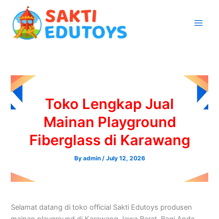
Skip
to
content
Toko Lengkap Jual
Mainan Playground
Fiberglass di Karawang
By
admin
/
July 12, 2026
Selamat datang di toko official Sakti Edutoys produsen
mainan playground di Karawang Jawa Barat. Bagi Anda