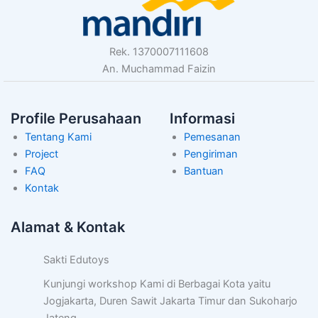
Rek. 1370007111608
An. Muchammad Faizin
Profile Perusahaan
Informasi
Tentang Kami
Pemesanan
Project
Pengiriman
FAQ
Bantuan
Kontak
Alamat & Kontak
Sakti Edutoys
Kunjungi workshop Kami di Berbagai Kota yaitu
Jogjakarta, Duren Sawit Jakarta Timur dan Sukoharjo