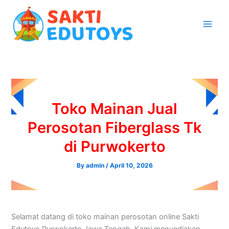
Skip
to
content
Toko Mainan Jual
Perosotan Fiberglass Tk
di Purwokerto
By
admin
/
April 10, 2026
Selamat datang di toko mainan perosotan online Sakti
Edutoys Purwokerto Jawa Tengah. Kami menyediakan