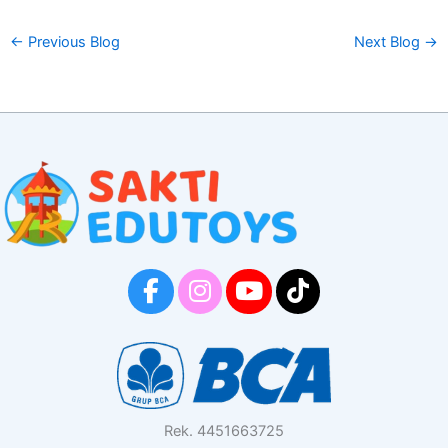
←
Previous Blog
Next Blog
→
Rek. 4451663725