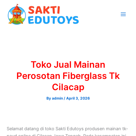
Skip
to
content
Toko Jual Mainan
Perosotan Fiberglass Tk
Cilacap
By
admin
/
April 3, 2026
Selamat datang di toko Sakti Edutoys produsen mainan tk-
paud online di Cilacap Jawa Tengah. Pada kesempatan ini