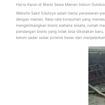
Harta Karun di Bisnis Sewa Mainan Indoor-Outdoo
Website Sakti Edutoys selain berisi penawaran-p
dengan mainan. Rata-rata konsumen yang memesan
mengembangkan bisnis wahana wisata, rumah makan
pandangan bisnis yang tidak bisa dikatakan baru
belum sadar sadar potensi besar dari menjalankan 