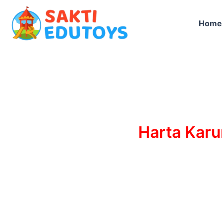
Skip
to
Home
content
Harta Karu