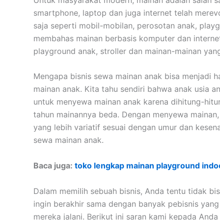
smartphone, laptop dan juga internet telah mer
saja seperti mobil-mobilan, perosotan anak, play
membahas mainan berbasis komputer dan internet d
playground anak, stroller dan mainan-mainan yan
Mengapa bisnis sewa mainan anak bisa menjadi har
mainan anak. Kita tahu sendiri bahwa anak usia 
untuk menyewa mainan anak karena dihitung-hit
tahun mainannya beda. Dengan menyewa mainan, d
yang lebih variatif sesuai dengan umur dan kesen
sewa mainan anak.
Baca juga:
toko lengkap mainan playground indo
Dalam memilih sebuah bisnis, Anda tentu tidak bi
ingin berakhir sama dengan banyak pebisnis yang
mereka jalani. Berikut ini saran kami kepada An