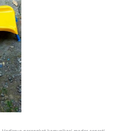
s. Hadirnya perangkat komunikasi moder seperti