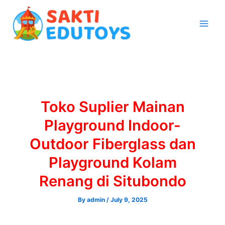
Skip
to
content
Toko Suplier Mainan
Playground Indoor-
Outdoor Fiberglass dan
Playground Kolam
Renang di Situbondo
By
admin
/
July 9, 2025