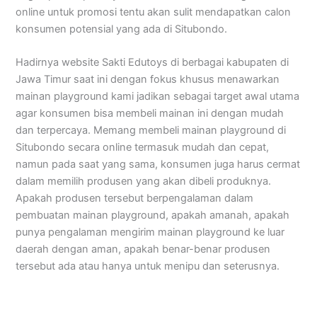
online untuk promosi tentu akan sulit mendapatkan calon
konsumen potensial yang ada di Situbondo.
Hadirnya website Sakti Edutoys di berbagai kabupaten di
Jawa Timur saat ini dengan fokus khusus menawarkan
mainan playground kami jadikan sebagai target awal utama
agar konsumen bisa membeli mainan ini dengan mudah
dan terpercaya. Memang membeli mainan playground di
Situbondo secara online termasuk mudah dan cepat,
namun pada saat yang sama, konsumen juga harus cermat
dalam memilih produsen yang akan dibeli produknya.
Apakah produsen tersebut berpengalaman dalam
pembuatan mainan playground, apakah amanah, apakah
punya pengalaman mengirim mainan playground ke luar
daerah dengan aman, apakah benar-benar produsen
tersebut ada atau hanya untuk menipu dan seterusnya.