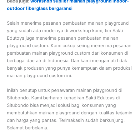
Baca juga:
workshop suplier mainan playground indoor-
outdoor fiberglass bergaransi
Selain menerima pesanan pembuatan mainan playground
yang sudah ada modelnya di workshop kami, tim Sakti
Edutoys juga menerima pesanan pembuatan mainan
playground custom. Kami cukup sering menerima pesanan
pembuatan mainan playground custom dari konsumen di
berbagai daerah di Indonesia. Dan kami mengamati tidak
banyak produsen yang punya kemampuan dalam produksi
mainan playground custom ini.
Inilah penutup untuk penawaran mainan playground di
Situbondo. Kami berharap kehadiran Sakti Edutoys di
Situbondo bisa menjadi solusi bagi konsumen yang
membutuhkan mainan playground dengan kualitas terjamin
dan harga yang pantas. Terimakasih sudah berkunjung.
Selamat berbelanja.