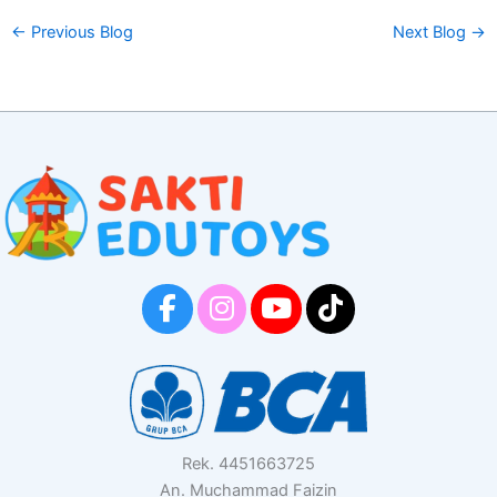
←
Previous Blog
Next Blog
→
Rek. 4451663725
An. Muchammad Faizin