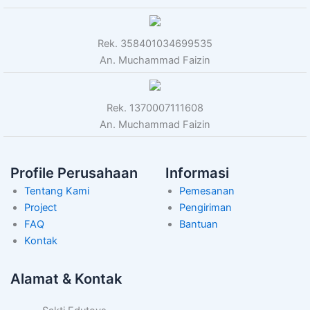
Rek. 358401034699535
An. Muchammad Faizin
Rek. 1370007111608
An. Muchammad Faizin
Profile Perusahaan
Informasi
Tentang Kami
Pemesanan
Project
Pengiriman
FAQ
Bantuan
Kontak
Alamat & Kontak