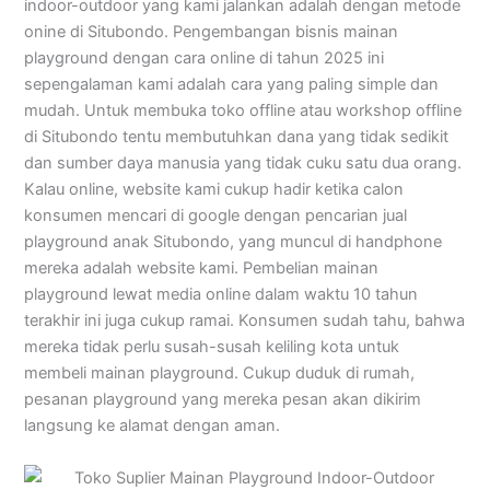
indoor-outdoor yang kami jalankan adalah dengan metode
onine di Situbondo. Pengembangan bisnis mainan
playground dengan cara online di tahun 2025 ini
sepengalaman kami adalah cara yang paling simple dan
mudah. Untuk membuka toko offline atau workshop offline
di Situbondo tentu membutuhkan dana yang tidak sedikit
dan sumber daya manusia yang tidak cuku satu dua orang.
Kalau online, website kami cukup hadir ketika calon
konsumen mencari di google dengan pencarian jual
playground anak Situbondo, yang muncul di handphone
mereka adalah website kami. Pembelian mainan
playground lewat media online dalam waktu 10 tahun
terakhir ini juga cukup ramai. Konsumen sudah tahu, bahwa
mereka tidak perlu susah-susah keliling kota untuk
membeli mainan playground. Cukup duduk di rumah,
pesanan playground yang mereka pesan akan dikirim
langsung ke alamat dengan aman.