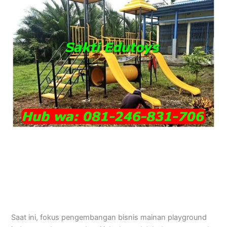
Saat ini, fokus pengembangan bisnis mainan playground