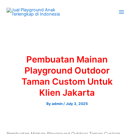
Skip
to
content
Pembuatan Mainan
Playground Outdoor
Taman Custom Untuk
Klien Jakarta
By
admin
/
July 3, 2025
Pembuatan Mainan Playground Outdoor Taman Custom