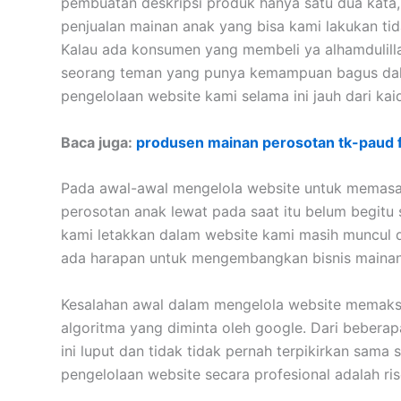
pembuatan deskripsi produk hanya satu dua kata, 
penjualan mainan anak yang bisa kami lakukan t
Kalau ada konsumen yang membeli ya alhamdulillah
seorang teman yang punya kemampuan bagus dal
pengelolaan website kami selama ini jauh dari kai
Baca juga:
produsen mainan perosotan tk-paud fi
Pada awal-awal mengelola website untuk memasar
perosotan anak lewat pada saat itu belum begitu
kami letakkan dalam website kami masih muncul di
ada harapan untuk mengembangkan bisnis mainan i
Kesalahan awal dalam mengelola website memaksa 
algoritma yang diminta oleh google. Dari bebera
ini luput dan tidak tidak pernah terpikirkan sama
pengelolaan website secara profesional adalah ri