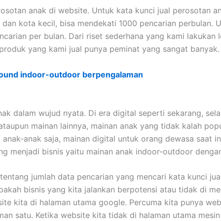
sotan anak di website. Untuk kata kunci jual perosotan ana
dan kota kecil, bisa mendekati 1000 pencarian perbulan. 
carian per bulan. Dari riset sederhana yang kami lakukan
 produk yang kami jual punya peminat yang sangat banyak.
round indoor-outdoor berpengalaman
anak dalam wujud nyata. Di era digital seperti sekarang, se
taupun mainan lainnya, mainan anak yang tidak kalah popul
k anak-anak saja, mainan digital untuk orang dewasa saat in
menjadi bisnis yaitu mainan anak indoor-outdoor dengan b
 tentang jumlah data pencarian yang mencari kata kunci jua
kah bisnis yang kita jalankan berpotensi atau tidak di mes
ite kita di halaman utama google. Percuma kita punya web
laman satu. Ketika website kita tidak di halaman utama mesi