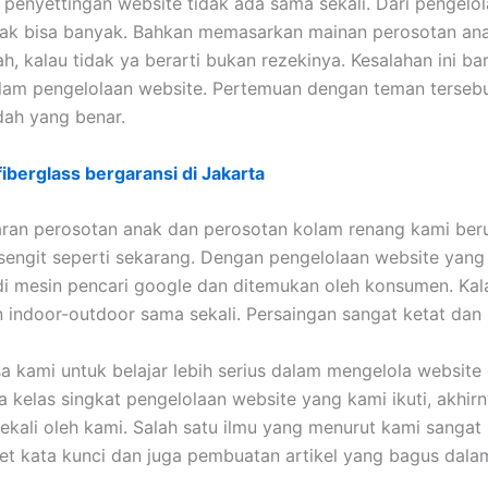
penyettingan website tidak ada sama sekali. Dari pengelol
idak bisa banyak. Bahkan memasarkan mainan perosotan ana
, kalau tidak ya berarti bukan rezekinya. Kesalahan ini b
am pengelolaan website. Pertemuan dengan teman terseb
dah yang benar.
berglass bergaransi di Jakarta
an perosotan anak dan perosotan kolam renang kami beru
 sengit seperti sekarang. Dengan pengelolaan website yan
 mesin pencari google dan ditemukan oleh konsumen. Kalau 
ndoor-outdoor sama sekali. Persaingan sangat ketat dan 
kami untuk belajar lebih serius dalam mengelola website 
pa kelas singkat pengelolaan website yang kami ikuti, akh
 sekali oleh kami. Salah satu ilmu yang menurut kami sangat
set kata kunci dan juga pembuatan artikel yang bagus dala